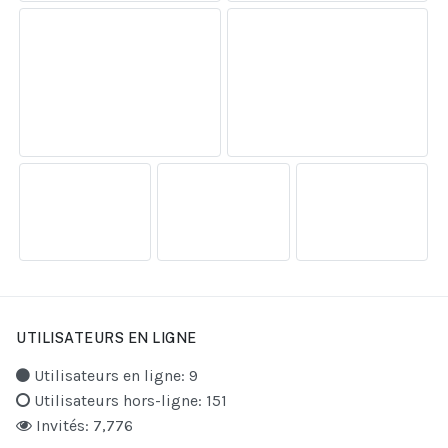
UTILISATEURS EN LIGNE
Utilisateurs en ligne: 9
Utilisateurs hors-ligne: 151
Invités: 7,776