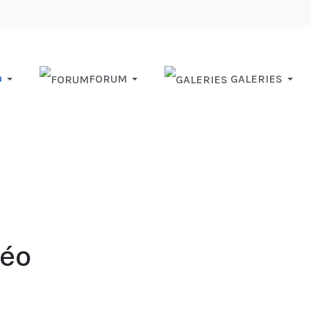
O
FORUM
GALERIES
téo