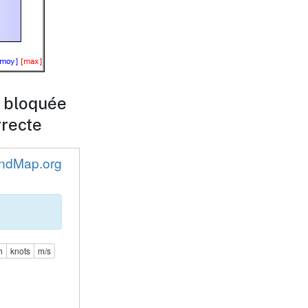
n bloquée
rrecte