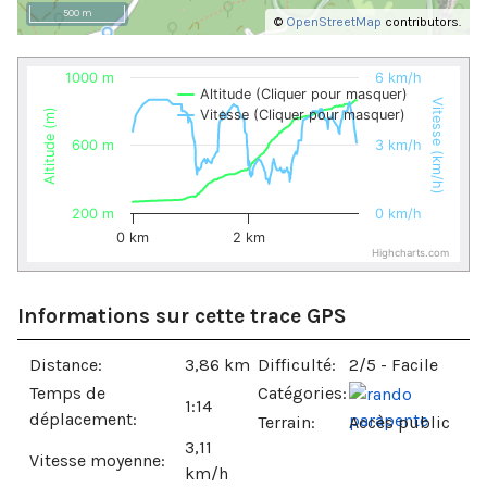
500 m
©
OpenStreetMap
contributors.
1000 m
6 km/h
Altitude (Cliquer pour masquer)
Vitesse (km/h)
Altitude (m)
Vitesse (Cliquer pour masquer)
600 m
3 km/h
200 m
0 km/h
0 km
2 km
Highcharts.com
Informations sur cette trace GPS
Distance:
3,86 km
Difficulté:
2/5 - Facile
Temps de
Catégories:
1:14
déplacement:
Terrain:
Accès public
3,11
Vitesse moyenne:
km/h