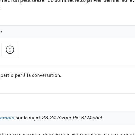
medi un petit teaser du sommet le 26 janvier dernier au lev
)
 :
participer à la conversation.
omain
sur le sujet
23-24 février Pic St Michel
 licence sera prise demain soir. Et je serai des votre samedi 