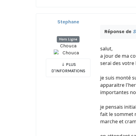
Stephane
Réponse de
S
Hors Ligne
Chouca
salut,
a jour de ma co
serai des votre
PLUS
D'INFORMATIONS
je suis monté su
apparaitre l'he
importantes no
je pensais init
fait le sommet 
marche et cramp