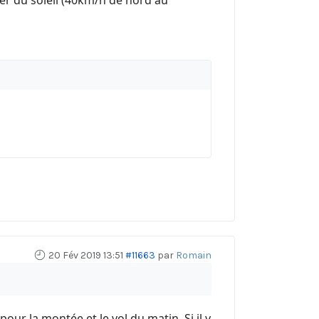
er du soleil (40km/h de nord au
20 Fév 2019 13:51
#11663
par
Romain
pour la montée et le vol du matin. Si il y