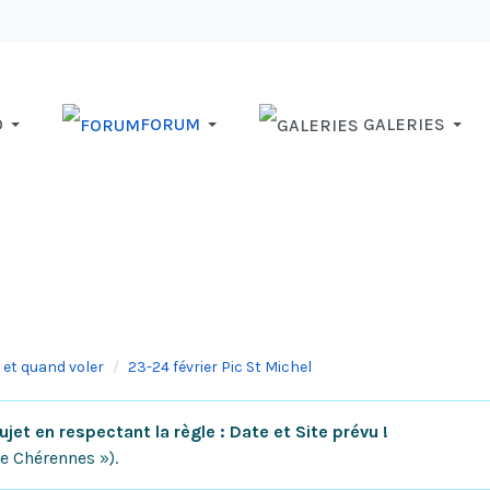
O
FORUM
GALERIES
 et quand voler
23-24 février Pic St Michel
jet en respectant la règle : Date et Site prévu !
de Chérennes »).