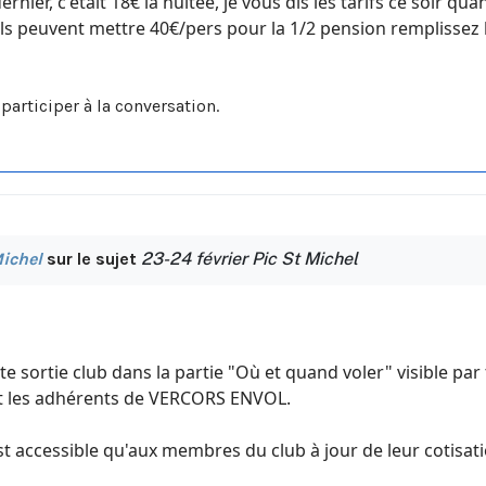
dernier, c'était 18€ la nuitée, je vous dis les tarifs ce soir 
ils peuvent mettre 40€/pers pour la 1/2 pension remplissez l
participer à la conversation.
ichel
sur le sujet
23-24 février Pic St Michel
e sortie club dans la partie "Où et quand voler" visible par 
 les adhérents de VERCORS ENVOL.
est accessible qu'aux membres du club à jour de leur cotisati