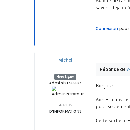
Au gîte de l'an 
savent déjà qu'
Connexion
pour 
Michel
Réponse de
M
Hors Ligne
Administrateur
Bonjour,
Agnès a mis cett
PLUS
pour seulement
D'INFORMATIONS
Cette sortie n'