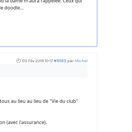
quand la dame m'aura rappelée. Ceux qui
e doodle...
05 Fév 2019 10:17
#11593
par
Michel
tous au lieu au lieu de "Vie du club"
on (avec l'assurance).