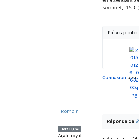
en attendant sa
sommet, -15°C 
Pièces jointes
Connexion
pour 
Romain
Réponse de
R
Hors Ligne
Aigle royal
Salut a tous. Ma