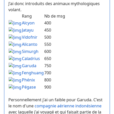
J'ai donc introduits des animaux mythologiques
volant.
Rang
Nb de msg
Alcyon
400
Jatayu
450
Vidofnir
500
Alicanto
550
Simurgh
600
Caladrius
650
Garuda
750
Fenghuang
700
Phénix
800
Pégase
900
Personnellement j'ai un faible pour Garuda. C'est
le nom d'une
compagnie aérienne indonésienne
avec laquelle j'ai voyagé et qui faisait partie de la