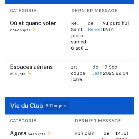
CATÉGORIE
DERNIER MESSAGE
Où et quand voler
Re:
de
Aujourd'hui
Saint
Benoit
12:17
2742 sujets
pierre
samedi
8 aoû ...
Espaces aériens
zrt
de
17 Sep
coupe
Jean
2025 22:54
16 sujets
icare
Vie du Club
601 sujets
CATÉGORIE
DERNIER MESSAGE
Agora
Bon plan
de
12 Jul
541 sujets